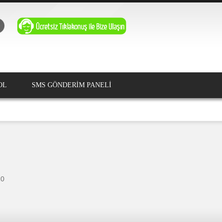
OL
SMS GÖNDERİM PANELİ
10