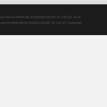
rilmiş Olan EVYAPAN BİLGİ TEKNOLOJİLERİ TİC.LTD.ŞTİ. Ad ve
a Gereği EVYAPAN BİLGİ TEKNOLOJİLERİ TİC.LTD.ŞTİ. Tarafından