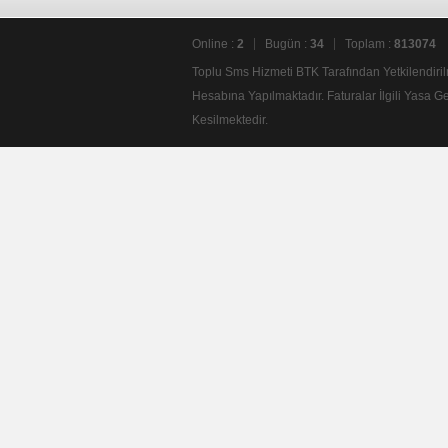
Online :
2
Bugün :
34
Toplam :
813074
Toplu Sms Hizmeti BTK Tarafından Yetkilendi
Hesabına Yapılmaktadır. Faturalar İlgili Yas
Kesilmektedir.