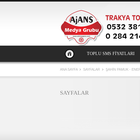
TOPLU SMS FİYATLARI
ANA SAYFA
SAYFALAR
ŞAHİN PAMUK - ENER
SAYFALAR