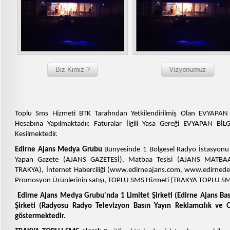
Biz Kimiz ?
Vizyonumuz
Toplu Sms Hizmeti BTK Tarafından Yetkilendirilmiş Olan EVYAPAN
Hesabına Yapılmaktadır. Faturalar İlgili Yasa Gereği EVYAPAN BİL
Kesilmektedir.
Edirne Ajans Medya Grubu
Bünyesinde 1 Bölgesel Radyo İstasyon
Yapan Gazete (AJANS GAZETESİ), Matbaa Tesisi (AJANS MATBAASI)
TRAKYA), İnternet Haberciliği (www.edirneajans.com, www.edirnede
Promosyon Ürünlerinin satışı, TOPLU SMS Hizmeti (TRAKYA TOPLU SMS
Edirne Ajans Medya Grubu'nda 1 Limitet Şirketi (Edirne Ajans Bası
Şirketi (Radyosu Radyo Televizyon Basın Yayın Reklamcılık ve O
göstermektedir.