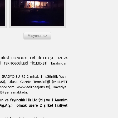
Misyonumuz
 BİLGİ TEKNOLOJİLERİ TİC.LTD.ŞTİ. Ad ve
Gİ TEKNOLOJİLERİ TİC.LTD.ŞTİ. Tarafından
u (RADYO SU 92,2 mhz), 1 gGünlük Yayın
, Ulusal Gazete Temsilciliği (MİLLİYET
spor.com, www.edirneajans.tv), Davetiye,
) yer almaktadır.
n ve Yayıncılık Hiz.Ltd.Şti.) ve 1 Anonim
rg.A.Ş.) olmak üzere 2 şirket faaliyet