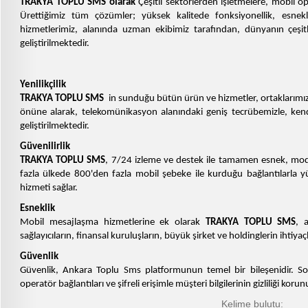
TRAKYA TOPLU SMS olarak
Çeşitli sektörlerden işletmelere, mobil 
Ürettiğimiz tüm çözümler; yüksek kalitede fonksiyonellik, esnek
hizmetlerimiz, alanında uzman ekibimiz tarafından, dünyanın çeşit
geliştirilmektedir.
Yenilikçilik
TRAKYA TOPLU SMS
in sunduğu bütün ürün ve hizmetler, ortaklarımız 
önüne alarak, telekomünikasyon alanındaki geniş tecrübemizle, ken
geliştirilmektedir.
Güvenilirlik
TRAKYA TOPLU SMS
, 7/24 izleme ve destek ile tamamen esnek, modü
fazla ülkede 800'den fazla mobil şebeke ile kurduğu bağlantılarla
hizmeti sağlar.
Esneklik
Mobil mesajlaşma hizmetlerine ek olarak
TRAKYA TOPLU SMS
, 
sağlayıcıların, finansal kuruluşların, büyük şirket ve holdinglerin ihti
Güvenlik
Güvenlik, Ankara Toplu Sms platformunun temel bir bileşenidir. So
operatör bağlantıları ve şifreli erişimle müşteri bilgilerinin gizliliği korun
Kelime bulutu: