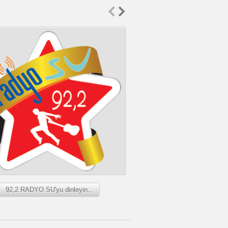
MESAJ İLETİM SÜRES
92,2 RADYO SU'yu dinleyin..