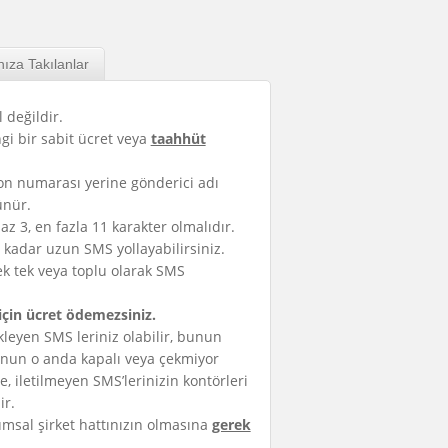
nıza Takılanlar
 değildir.
i bir sabit ücret veya
taahhüt
on numarası yerine gönderici adı
ünür.
az 3, en fazla 11 karakter olmalıdır.
 kadar uzun SMS yollayabilirsiniz.
ek tek veya toplu olarak SMS
için ücret ödemezsiniz.
leyen SMS leriniz olabilir, bunun
onun o anda kapalı veya çekmiyor
e, iletilmeyen SMS’lerinizin kontörleri
ir.
sal şirket hattınızın olmasına
gerek