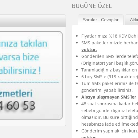
BUGÜNE ÖZEL
Sorular - Cevaplar
Aklı
Fiyatlarımıza %18 KDV Dahil
SMS paketlerimizde herhang
yoktur.
Gönderilen SMS'lerde telef
(Originator) yani başlık gör
Tanımladığınız başlıklar en 
6 boy SMS e (918 karaktere)
Tüm SMS paketlerimiz ile t
gönderimi yapabilirsiniz.
Alıcıya ulaşmayan SMS’ler 
48 saat sonrasına kadar bek
sebebi gönderdiğiniz telef
olmasıdır. Bu süre bittiğind
hesabınıza iade edilmekted
Gönderim yapmak için kurum
yoktur
.