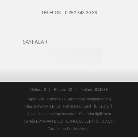
TELEFON : 0 252 348 30 36
SAYFALAR
Online :
2
Bugün :
42
Toplam :
813588
Toplu Sms Hizmeti BTK Tarafından Yetkilendirilmiş
Olan EVYAPAN BİLGİ TEKNOLOJİLERİ TİC.LTD.ŞTİ.
Ad ve Hesabına Yapılmaktadır. Faturalar İlgili Yasa
Gereği EVYAPAN BİLGİ TEKNOLOJİLERİ TİC.LTD.ŞTİ.
Tarafından Kesilmektedir.