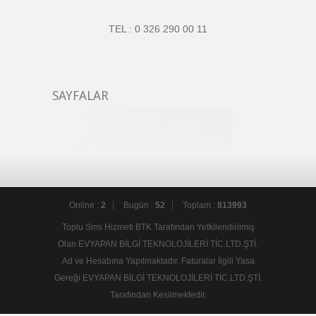
TEL : 0 326 290 00 11
SAYFALAR
Online :
2
Bugün :
52
Toplam :
813993
Toplu Sms Hizmeti BTK Tarafından Yetkilendirilmiş
Olan EVYAPAN BİLGİ TEKNOLOJİLERİ TİC.LTD.ŞTİ.
Ad ve Hesabına Yapılmaktadır. Faturalar İlgili Yasa
Gereği EVYAPAN BİLGİ TEKNOLOJİLERİ TİC.LTD.ŞTİ.
Tarafından Kesilmektedir.