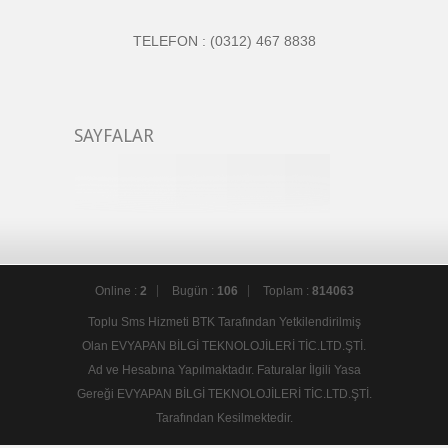
TELEFON :
(0312) 467 8838
SAYFALAR
Online :
2
Bugün :
106
Toplam :
814063
Toplu Sms Hizmeti BTK Tarafından Yetkilendirilmiş
Olan EVYAPAN BİLGİ TEKNOLOJİLERİ TİC.LTD.ŞTİ.
Ad ve Hesabına Yapılmaktadır. Faturalar İlgili Yasa
Gereği EVYAPAN BİLGİ TEKNOLOJİLERİ TİC.LTD.ŞTİ.
Tarafından Kesilmektedir.